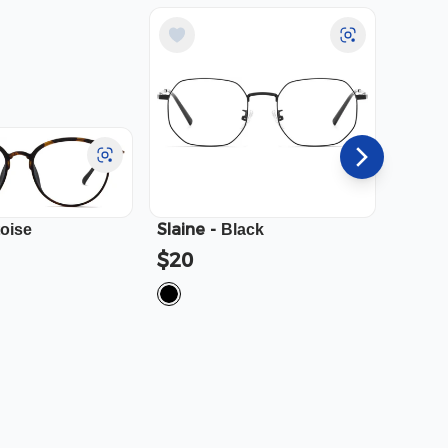
Slaine
-
Cali
-
toise
Black
$20
$23.