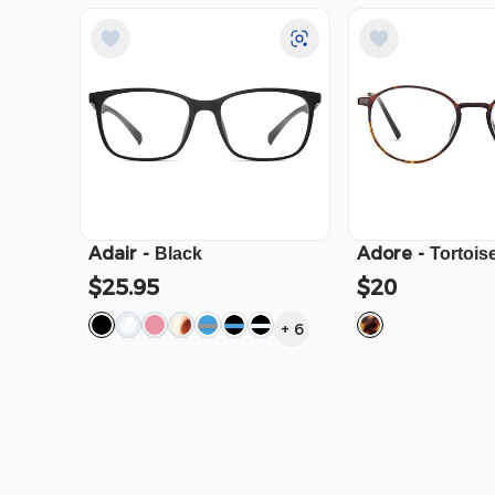
Adair
-
Adore
-
Black
Tortois
$25.95
$20
+
6