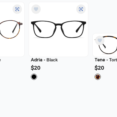
Adria
-
Tene
-
e
Black
Tor
$20
$20