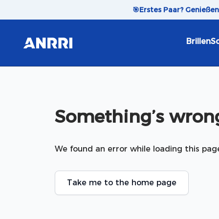
Skip to content
🎯
Erstes Paar? Genieße
Brillen
So
Something’s wrong
We found an error while loading this pag
Take me to the home page