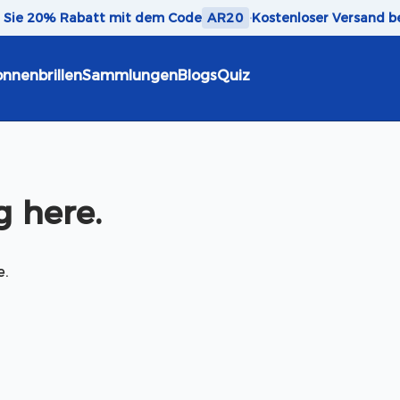
n Sie 20% Rabatt mit dem Code
AR20
·
Kostenloser Versand b
nnenbrillen
Sammlungen
Blogs
Quiz
 here.
e.