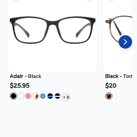
Adair
-
Black
-
Black
Torto
$25.95
$20
+
6