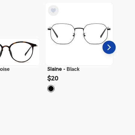
Slaine
-
Cali
-
toise
Black
$20
$23.