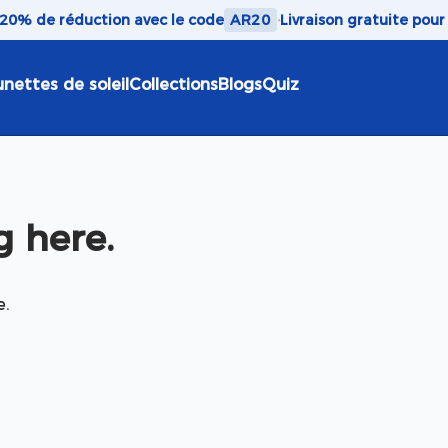
 20% de réduction avec le code
AR20
·
Livraison gratuite pou
unettes de soleil
Collections
Blogs
Quiz
 here.
e.