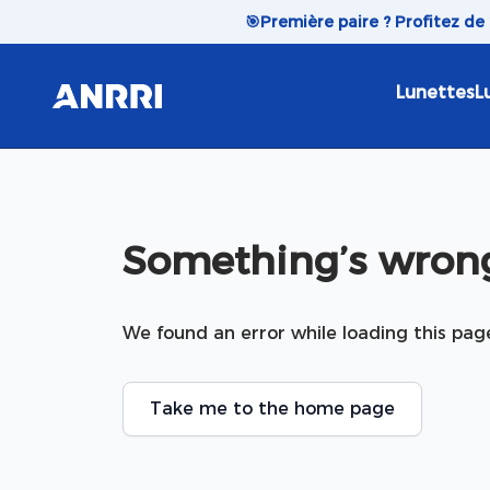
Skip to content
🎯
Première paire ? Profitez de
Lunettes
L
Something’s wrong
We found an error while loading this pag
Take me to the home page