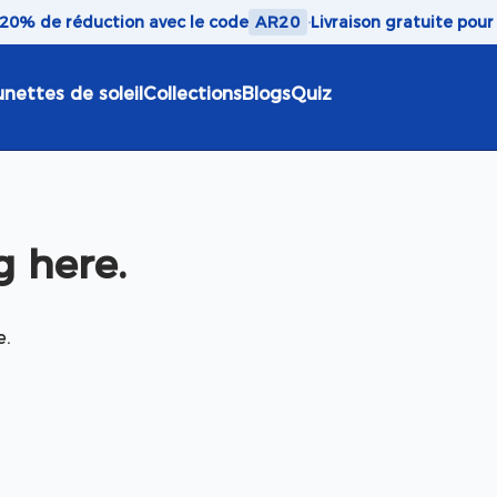
 20% de réduction avec le code
AR20
·
Livraison gratuite pou
unettes de soleil
Collections
Blogs
Quiz
 here.
e.