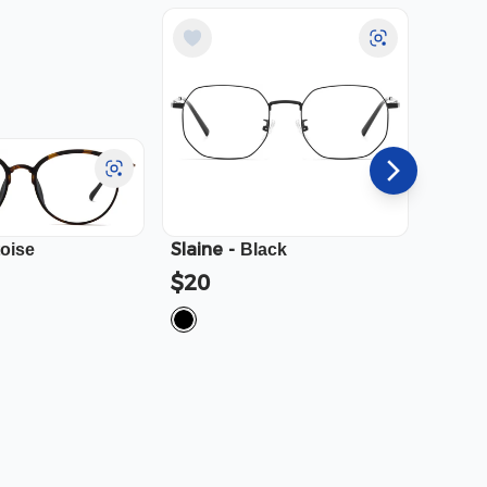
Slaine
-
Cali
-
toise
Black
$20
$23.