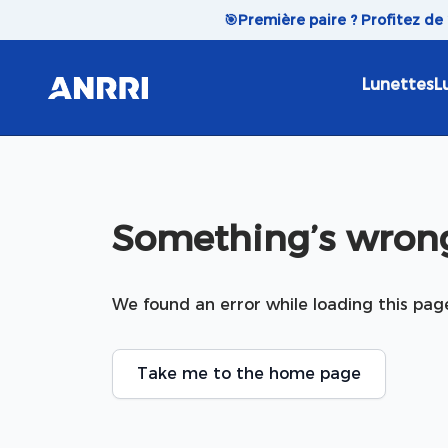
Skip to content
🎯
Première paire ? Profitez de
Lunettes
L
Something’s wrong
We found an error while loading this pag
Take me to the home page