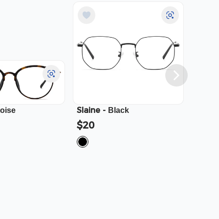
Slaine
-
Cali
-
toise
Black
$20
$23.