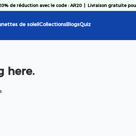
 20% de réduction avec le code : AR20
|
Livraison gratuite po
unettes de soleil
Collections
Blogs
Quiz
 here.
e.