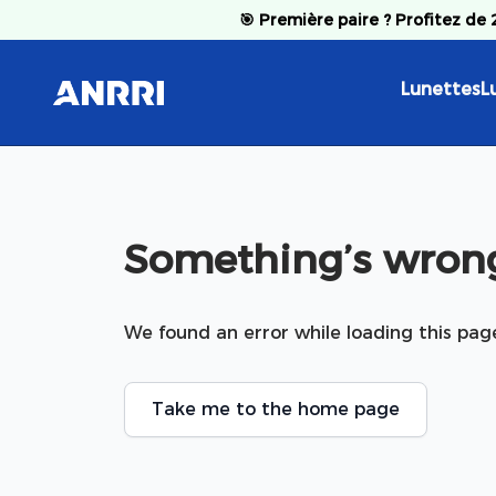
Skip to content
🎯
Première paire ? Profitez de
Lunettes
L
Something’s wrong
We found an error while loading this pag
Take me to the home page