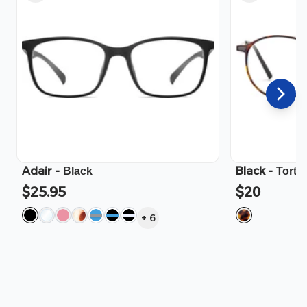
Adair
-
Black
-
Black
Torto
$25.95
$20
+
6