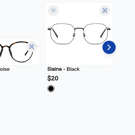
Slaine
-
Cali
-
toise
Black
$20
$23.