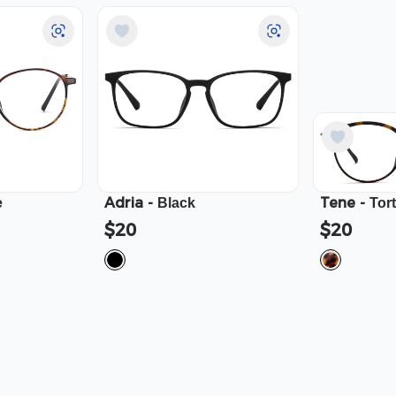
Adria
-
Tene
-
e
Black
Tor
$20
$20