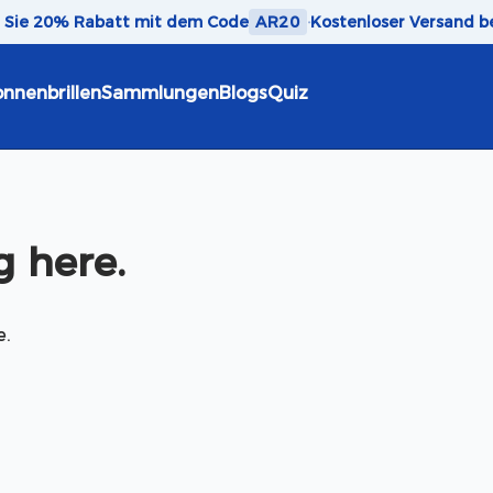
n Sie 20% Rabatt mit dem Code
AR20
·
Kostenloser Versand b
nnenbrillen
Sammlungen
Blogs
Quiz
 here.
e.