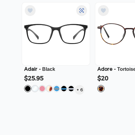
Adair
-
Adore
-
Black
Tortois
$25.95
$20
+
6