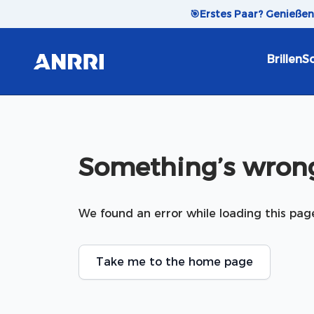
Skip to content
🎯
Erstes Paar? Genieße
Brillen
So
Something’s wrong
We found an error while loading this pag
Take me to the home page