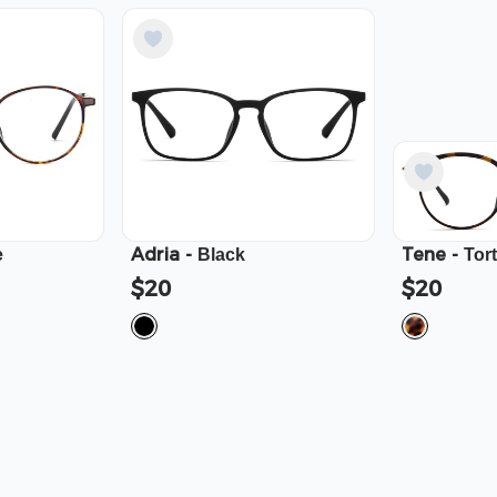
Adria
-
Tene
-
e
Black
Tor
$20
$20