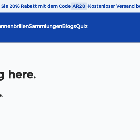
n Sie 20% Rabatt mit dem Code
AR20
·
Kostenloser Versand b
nnenbrillen
Sammlungen
Blogs
Quiz
 here.
e.