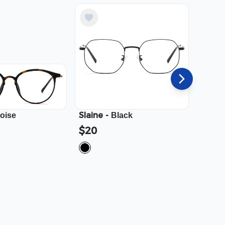
Slaine
-
Cali
-
toise
Black
$20
$23.