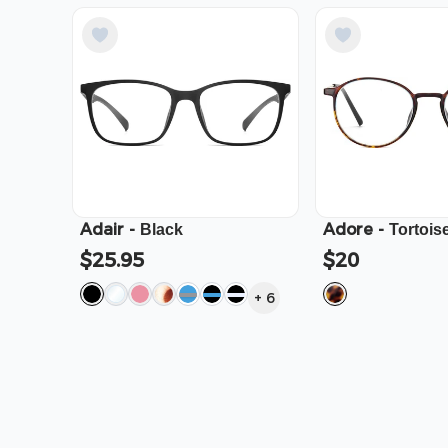
Adair
-
Adore
-
Black
Tortois
$25.95
$20
+
6