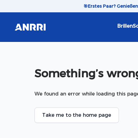
Skip to content
🎯
Erstes Paar? Genieße
Brillen
So
Something’s wrong
We found an error while loading this pag
Take me to the home page